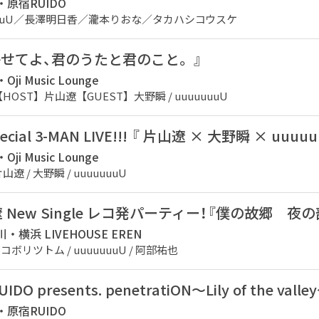
・原宿RUIDO
uuuU／長澤明日香／瀧本りおな／タカハシコウスケ
かせてよ、君のうたと君のこと。 』
ji Music Lounge
HOST】片山遼【GUEST】大野瞬 / uuuuuuuU
pecial 3-MAN LIVE!!! 『 片山遼 × 大野瞬 × uuuuu
ji Music Lounge
遼 / 大野瞬 / uuuuuuuU
 New Single レコ発パーティー！『僕の故郷 夜の
・横浜 LIVEHOUSE EREN
 コボリツトム / uuuuuuuU / 阿部祐也
DO presents. penetratiON〜Lily of the valle
・原宿RUIDO