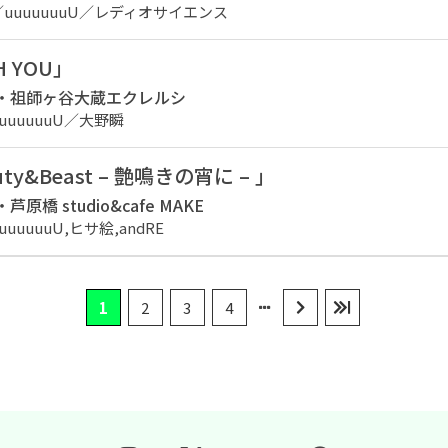
uuuuuuuU／レディオサイエンス
H YOU」
・祖師ヶ谷大蔵エクレルシ
uuuuuuU／大野瞬
uty&Beast – 艶鳴きの宵に – 」
芦原橋 studio&cafe MAKE
uuuuuU,ヒサ絵,andRE
1
2
3
4