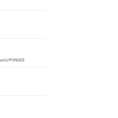
uU/PONGEE