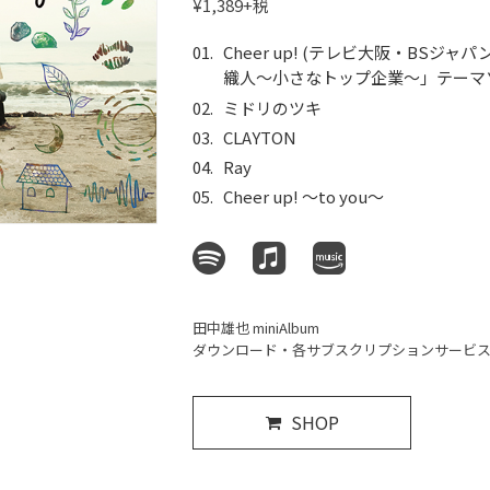
¥1,389+税
Cheer up! (テレビ大阪・BSジャパ
織人〜小さなトップ企業〜」テーマ
ミドリのツキ
CLAYTON
Ray
Cheer up! 〜to you〜
田中雄也 miniAlbum
ダウンロード・各サブスクリプションサービ
SHOP