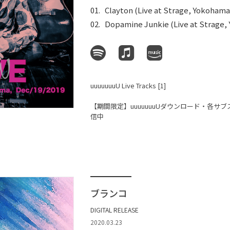
Clayton (Live at Strage, Yokohama
Dopamine Junkie (Live at Strage,
uuuuuuuU Live Tracks [1]
【期間限定】uuuuuuuUダウンロード・各サ
信中
ブランコ
DIGITAL RELEASE
2020.03.23