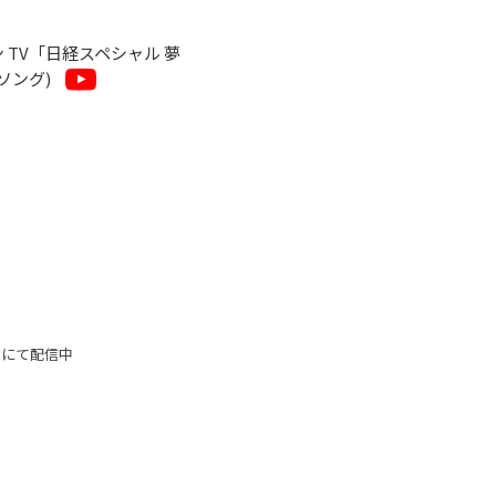
ン TV「日経スペシャル 夢
ソング)
スにて配信中