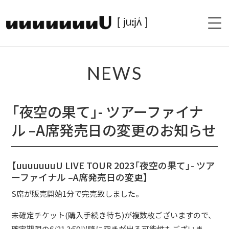
HOME
NEWS
PROFILE
「夜空の果て」- ツアーファイナ
LIVE
ル –A席発売日の変更のお知らせ
PAST LIVE
DISCOGRAPHY
【uuuuuuuU LIVE TOUR 2023「夜空の果て」- ツア
ーファイナル –A席発売日の変更】
SHOP
S席が販売開始1分で完売致しました。
BLOG
未確定チケット(購入手続き待ち)が複数枚ございますので、
確定期限の6/21 3:59以降に空きが出る可能性もございま