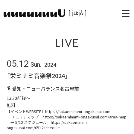
HOME
LIVE
PROFILE
05.12
Sun.
2024
LIVE
「栄ミナミ音楽祭2024」
PAST LIVE
愛知・ニューバランス名古屋前
DISCOGRAPHY
13:30前後〜
無料
SHOP
【イベントWEBSITE】https://sakaeminami-ongakusai.com
→ エリアマップ https://sakaeminami-ongakusai.com/area-map
→ 5/12 スケジュール https://sakaeminami-
BLOG
ongakusai.com/0512schedule