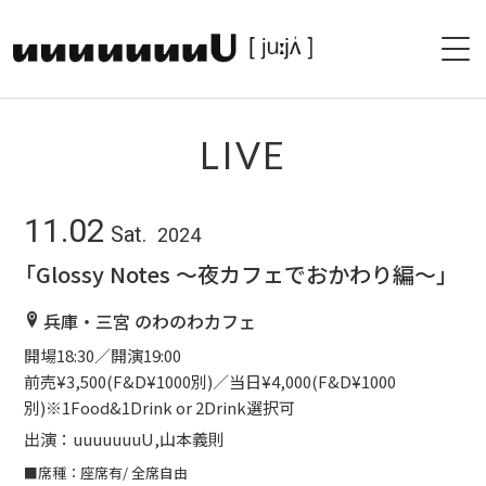
HOME
LIVE
PROFILE
11.02
Sat.
2024
LIVE
「Glossy Notes 〜夜カフェでおかわり編〜」
PAST LIVE
兵庫・三宮 のわのわカフェ
DISCOGRAPHY
開場18:30／開演19:00
前売¥3,500(F&D¥1000別)／当日¥4,000(F&D¥1000
SHOP
別)※1Food&1Drink or 2Drink選択可
出演：uuuuuuuU,山本義則
BLOG
■席種：座席有/ 全席自由