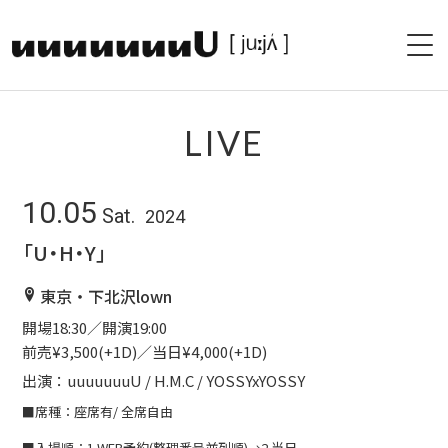
HOME
LIVE
PROFILE
10.05
Sat.
2024
LIVE
「U・H・Y」
PAST LIVE
東京・下北沢lown
DISCOGRAPHY
開場18:30／開演19:00
前売¥3,500(+1D)／当日¥4,000(+1D)
SHOP
出演：uuuuuuuU / H.M.C / YOSSYxYOSSY
■席種：座席有/ 全席自由
BLOG
■入場順：1.WEB予約(整理番号並列順)→2.当日