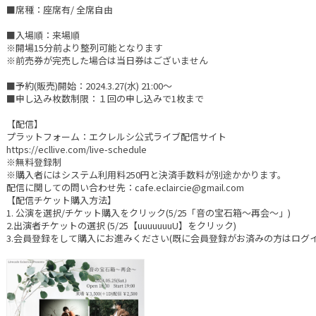
■席種：座席有/ 全席自由
■入場順：来場順
※開場15分前より整列可能となります
※前売券が完売した場合は当日券はございません
■予約(販売)開始：2024.3.27(水) 21:00〜
■申し込み枚数制限：１回の申し込みで1枚まで
【配信】
プラットフォーム：エクレルシ公式ライブ配信サイト
https://ecllive.com/live-schedule
※無料登録制
※購入者にはシステム利用料250円と決済手数料が別途かかります。
配信に関しての問い合わせ先：cafe.eclaircie@gmail.com
【配信チケット購入方法】
1. 公演を選択/チケット購入をクリック(5/25「音の宝石箱〜再会〜」)
2.出演者チケットの選択 (5/25【uuuuuuuU】をクリック)
3.会員登録をして購入にお進みください(既に会員登録がお済みの方はログ