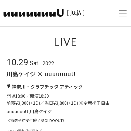
HOME
LIVE
PROFILE
10.29
Sat.
2022
LIVE
川島ケイジ × uuuuuuuU
PAST LIVE
神奈川・クラブチッタ アティック
DISCOGRAPHY
開場18:00／開演18:30
前売¥3,300(+1D)／当日¥3,800(+1D) ※全席椅子自由
SHOP
uuuuuuuU,川島ケイジ
《抽選予約受付終了/SOLDOOUT》
BLOG
・WEB予約(抽選)あり